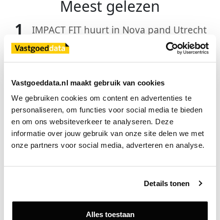
Meest gelezen
1
IMPACT FIT huurt in Nova pand Utrecht
2
HAL Services en Lexys Advocaten huren
kantoorruimte in RIV Offices Rotterdam
Vastgoeddata.nl maakt gebruik van cookies
We gebruiken cookies om content en advertenties te 
3
1BOX Self Storage verhuist
personaliseren, om functies voor social media te bieden 
en om ons websiteverkeer te analyseren. Deze 
hoofdkantoor naar Campus Cees in
informatie over jouw gebruik van onze site delen we met 
Amsterdam-Zuidoost
onze partners voor social media, adverteren en analyse.
4
Hotel De Plesman sluit zich aan bij
Preferred Hotels & Resorts
Details tonen
5
CBRE Investment Management
Alles toestaan
verwerft winkelcomplex Nijhoff