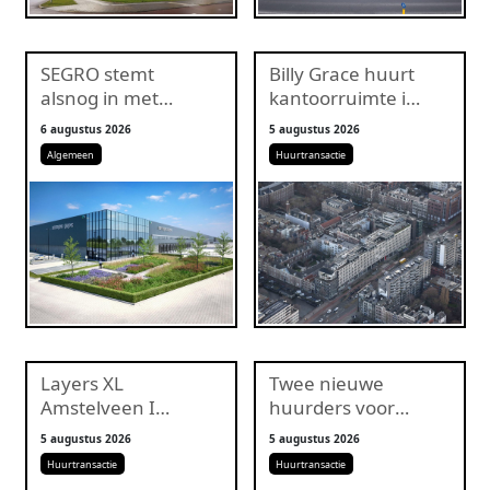
SEGRO stemt
Billy Grace huurt
alsnog in met
kantoorruimte in
overnamebod
Amsterdam
6 augustus 2026
5 augustus 2026
Prologis van circa
Algemeen
Huurtransactie
€16 miljard
Layers XL
Twee nieuwe
Amstelveen I
huurders voor
volledig verhuurd
Parklaan 28 in
5 augustus 2026
5 augustus 2026
Rotterdam
Huurtransactie
Huurtransactie