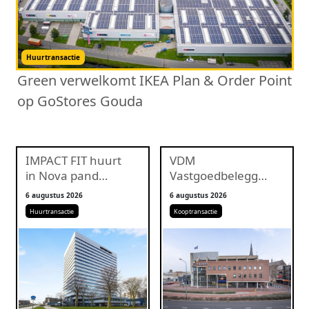
Huurtransactie
Green verwelkomt IKEA Plan & Order Point
op GoStores Gouda
IMPACT FIT huurt
VDM
in Nova pand
Vastgoedbeleggingen
Utrecht
koopt voormalig
6 augustus 2026
6 augustus 2026
Rabobankkantoor
Huurtransactie
Kooptransactie