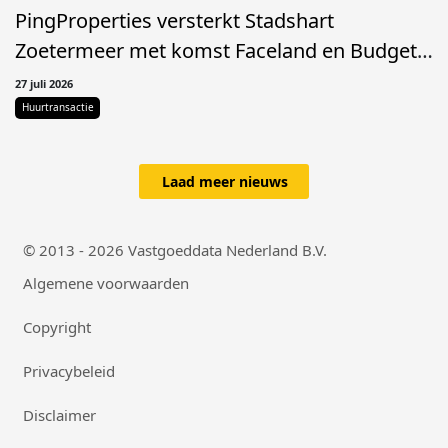
PingProperties versterkt Stadshart
Zoetermeer met komst Faceland en Budget
Plaza
27 juli 2026
Huurtransactie
Laad meer nieuws
© 2013 - 2026 Vastgoeddata Nederland B.V.
Algemene voorwaarden
Copyright
Privacybeleid
Disclaimer