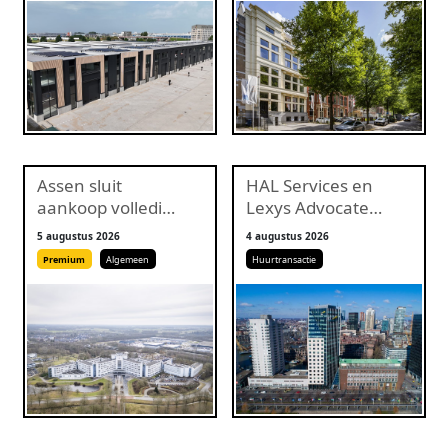
Assen sluit
HAL Services en
aankoop volledig
Lexys Advocaten
NAM-terrein niet
huren
5 augustus 2026
4 augustus 2026
langer uit
kantoorruimte in
Premium
Algemeen
Huurtransactie
RIV Offices
Rotterdam