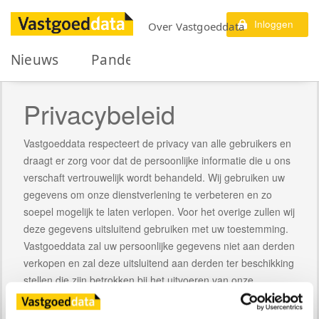
Inloggen
Over Vastgoeddata
Nieuws
Panden
Koop
Huur
E
Privacybeleid
Vastgoeddata respecteert de privacy van alle gebruikers en
draagt er zorg voor dat de persoonlijke informatie die u ons
verschaft vertrouwelijk wordt behandeld. Wij gebruiken uw
gegevens om onze dienstverlening te verbeteren en zo
soepel mogelijk te laten verlopen. Voor het overige zullen wij
deze gegevens uitsluitend gebruiken met uw toestemming.
Vastgoeddata zal uw persoonlijke gegevens niet aan derden
verkopen en zal deze uitsluitend aan derden ter beschikking
stellen die zijn betrokken bij het uitvoeren van onze
dienstverlening. Onze werknemers en door ons
ingeschakelde derden zijn verplicht om de vertrouwelijkheid