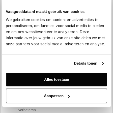
van uw gegevens te respecteren. Vastgoeddata gebruikt de
verzamelde gegevens om gebruikers de volgende diensten
Vastgoeddata.nl maakt gebruik van cookies
te leveren.
We gebruiken cookies om content en advertenties te 
Als u een Vastgoeddata abonnement afsluit, hebben
personaliseren, om functies voor social media te bieden 
we uw naam en adres, e-mailadres, telefoonnummer
en om ons websiteverkeer te analyseren. Deze 
en betaalgegevens nodig om uw account aan te
informatie over jouw gebruik van onze site delen we met 
maken.
onze partners voor social media, adverteren en analyse.
Als u bij Vastgoeddata een abonnement afsluit
bewaren wij uw gegevens op een beveiligde server. In
uw Vastgoeddata account slaan we informatie op
Details tonen
zoals uw naam en adres, e-mailadres,
telefoonnummer en gebruiksgegevens (onder andere
kadastrale kooptransacties en uitgebreide WOZ
Alles toestaan
waardeklasse informatie).
Gegevens over het gebruik van onze site en de
Aanpassen
feedback die we krijgen van onze gebruikers helpen
ons om Vastgoeddata verder te ontwikkelen en te
verbeteren.