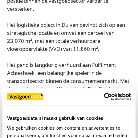
positie binnen de vastgoedsector verder te
versterken.
Het logistieke object in Duiven bevindt zich op een
strategische locatie en omvat een perceel van
23.070 m², met een totale verhuurbare
vloeroppervlakte (VVO) van 11.860 m².
Het pand is langdurig verhuurd aan Fulfilment
Achterhoek, een belangrijke speler in de
transportsector binnen de consumentenmarkt. Met
deze verkoop draagt Weverskade Real Estate een
goed verhuurde logistieke asset over aan een
nieuwe eigenaar, die het object verder zal
exploiteren binnen zijn vastgoedstrategie.
Vastgoeddata.nl maakt gebruik van cookies
We gebruiken cookies om content en advertenties te 
Bron
personaliseren, om functies voor social media te bieden 