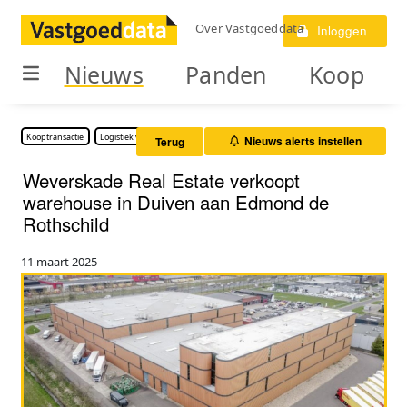
Over Vastgoeddata
Inloggen
Nieuws
Panden
Koop
Kooptransactie
Logistiek vastgoed
Nieuws alerts instellen
Terug
Weverskade Real Estate verkoopt
warehouse in Duiven aan Edmond de
Rothschild
11 maart 2025