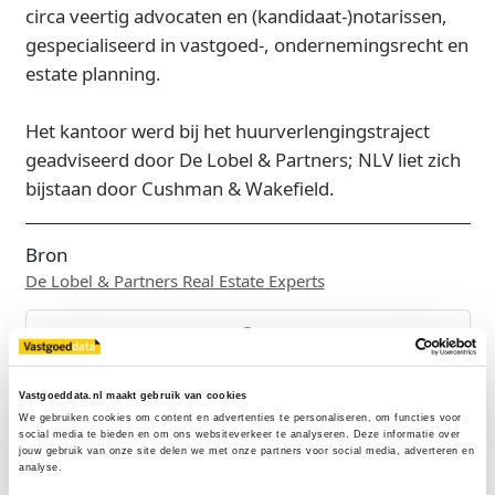
circa veertig advocaten en (kandidaat-)notarissen,
gespecialiseerd in vastgoed-, ondernemingsrecht en
estate planning.
Het kantoor werd bij het huurverlengingstraject
geadviseerd door De Lobel & Partners; NLV liet zich
bijstaan door Cushman & Wakefield.
Bron
De Lobel & Partners Real Estate Experts
Exclusief voor licentiehouders
Vastgoeddata.nl maakt gebruik van cookies
Zie direct welke partijen en panden betrokken zijn bij dit nieuws.
We gebruiken cookies om content en advertenties te personaliseren, om functies voor 
Deze informatie is alleen beschikbaar voor licentiehouders van
social media te bieden en om ons websiteverkeer te analyseren. Deze informatie over 
jouw gebruik van onze site delen we met onze partners voor social media, adverteren en 
Vastgoeddata.
analyse.