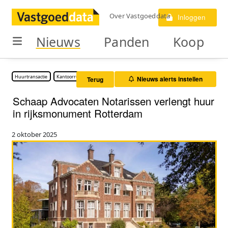
Over Vastgoeddata
Inloggen
Nieuws
Panden
Koop
Huurtransactie
Kantoorruimte
Nieuws alerts instellen
Terug
Schaap Advocaten Notarissen verlengt huur
in rijksmonument Rotterdam
2 oktober 2025