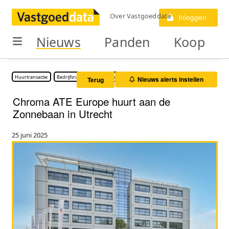
Over Vastgoeddata
Inloggen
Nieuws
Panden
Koop
Huurtransactie
Bedrijfsruimte
Kantoorruimte
Nieuws alerts instellen
Terug
Chroma ATE Europe huurt aan de
Zonnebaan in Utrecht
25 juni 2025