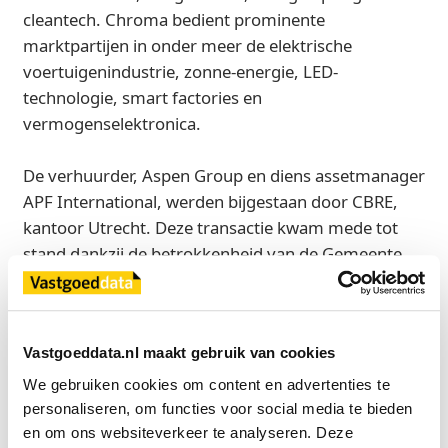
cleantech. Chroma bedient prominente
marktpartijen in onder meer de elektrische
voertuigenindustrie, zonne-energie, LED-
technologie, smart factories en
vermogenselektronica.
De verhuurder, Aspen Group en diens assetmanager
APF International, werden bijgestaan door CBRE,
kantoor Utrecht. Deze transactie kwam mede tot
stand dankzij de betrokkenheid van de Gemeente
Utrecht en de ROM Utrecht Region. Spring Real
Estatetrad op als adviseur voor Chroma ATE Europe.
Vastgoeddata.nl maakt gebruik van cookies
Bron
We gebruiken cookies om content en advertenties te 
Spring Real Estate
personaliseren, om functies voor social media te bieden 
en om ons websiteverkeer te analyseren. Deze 