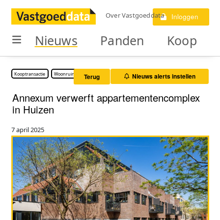
Over Vastgoeddata
Inloggen
Nieuws
Panden
Koop
Kooptransactie
Woonruimte
Nieuws alerts instellen
Terug
Annexum verwerft appartementencomplex
in Huizen
7 april 2025