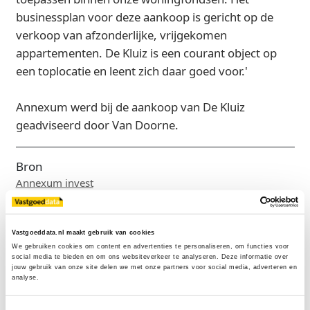
businessplan voor deze aankoop is gericht op de
verkoop van afzonderlijke, vrijgekomen
appartementen. De Kluiz is een courant object op
een toplocatie en leent zich daar goed voor.'
Annexum werd bij de aankoop van De Kluiz
geadviseerd door Van Doorne.
Bron
Annexum invest
Vastgoeddata.nl maakt gebruik van cookies
Exclusief voor licentiehouders
We gebruiken cookies om content en advertenties te personaliseren, om functies voor 
social media te bieden en om ons websiteverkeer te analyseren. Deze informatie over 
Zie direct welke partijen en panden betrokken zijn bij dit nieuws.
jouw gebruik van onze site delen we met onze partners voor social media, adverteren en 
analyse.
Deze informatie is alleen beschikbaar voor licentiehouders van
Vastgoeddata.