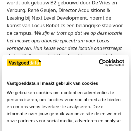
wordt ook gebouw B2 gebouwd door De Vries en
Verburg. René Geujen, Director Acquisitions &
Leasing bij Next Level Development, noemt de
komst van Locus Robotics een belangrijke stap voor
de campus.
‘We zijn er trots op dat we op deze locatie
het nieuwe operationele epicentrum voor Locus
vormgeven. Hun keuze voor deze locatie onderstreept
de kwaliteit en aantrekkingskracht van zowel het
gebouw als de logistieke regio.’
Cushman & Wakefield begeleidde Locus Robotics bij
het zoek- en huurproces. Volgens Aron van den
Vastgoeddata.nl maakt gebruik van cookies
Hoogen, Senior Consultant bij Cushman &
We gebruiken cookies om content en advertenties te 
Wakefield, zocht Locus Robotics een
personaliseren, om functies voor social media te bieden 
toekomstbestendige locatie die zowel de Europese
en om ons websiteverkeer te analyseren. Deze 
groei als de klantgerichte demonstratieactiviteiten
informatie over jouw gebruik van onze site delen we met 
onze partners voor social media, adverteren en analyse.
kon ondersteunen.
‘Logistics Campus Aalsmeer biedt
de juiste combinatie van bereikbaarheid, moderne