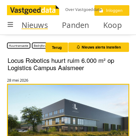
Over Vastgoeddata
Inloggen
Nieuws
Panden
Koop
Huurtransactie
Bedrijfsruimte
Nieuws alerts instellen
Terug
Locus Robotics huurt ruim 6.000 m² op
Logistics Campus Aalsmeer
28 mei 2026