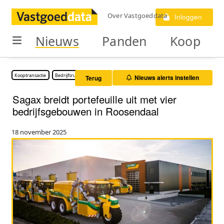
Over Vastgoeddata
Inloggen
Nieuws
Panden
Koop
Kooptransactie
Bedrijfsruimte
Nieuws alerts instellen
Terug
Sagax breidt portefeuille uit met vier
bedrijfsgebouwen in Roosendaal
18 november 2025