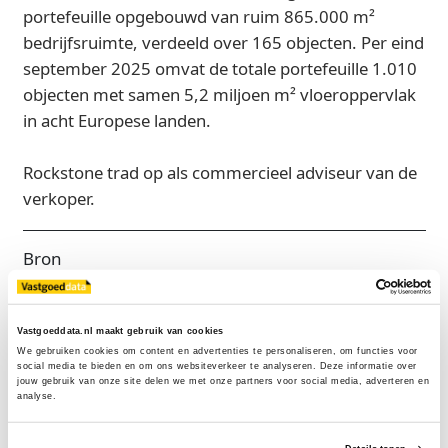
portefeuille opgebouwd van ruim 865.000 m²
bedrijfsruimte, verdeeld over 165 objecten. Per eind
september 2025 omvat de totale portefeuille 1.010
objecten met samen 5,2 miljoen m² vloeroppervlak
in acht Europese landen.
Rockstone trad op als commercieel adviseur van de
verkoper.
Bron
Rockstone
Vastgoeddata.nl maakt gebruik van cookies
We gebruiken cookies om content en advertenties te personaliseren, om functies voor 
social media te bieden en om ons websiteverkeer te analyseren. Deze informatie over 
Exclusief voor licentiehouders
jouw gebruik van onze site delen we met onze partners voor social media, adverteren en 
analyse.
Zie direct welke partijen en panden betrokken zijn bij dit nieuws.
Deze informatie is alleen beschikbaar voor licentiehouders van
Vastgoeddata.