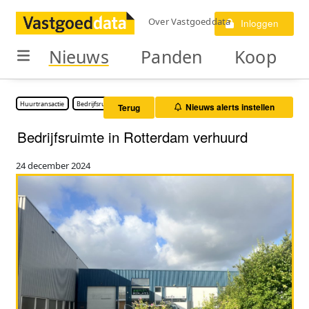
Over Vastgoeddata
Inloggen
Nieuws
Panden
Koop
Huurtransactie
Bedrijfsruimte
Nieuws alerts instellen
Terug
Bedrijfsruimte in Rotterdam verhuurd
24 december 2024