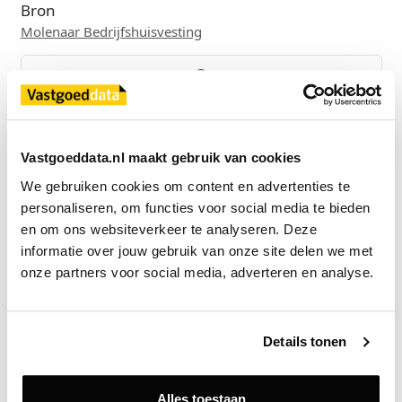
Bron
Molenaar Bedrijfshuisvesting
Exclusief voor licentiehouders
Zie direct welke partijen en panden betrokken zijn bij dit nieuws.
Deze informatie is alleen beschikbaar voor licentiehouders van
Vastgoeddata.nl maakt gebruik van cookies
Vastgoeddata.
We gebruiken cookies om content en advertenties te 
personaliseren, om functies voor social media te bieden 
Vraag een demo aan
en om ons websiteverkeer te analyseren. Deze 
informatie over jouw gebruik van onze site delen we met 
Terug
onze partners voor social media, adverteren en analyse.
Gerelateerde nieuwsberichten
Details tonen
Alles toestaan