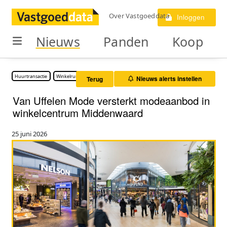
Over Vastgoeddata
Inloggen
Nieuws
Panden
Koop
Huurtransactie
Winkelruimte
Nieuws alerts instellen
Terug
Van Uffelen Mode versterkt modeaanbod in
winkelcentrum Middenwaard
25 juni 2026