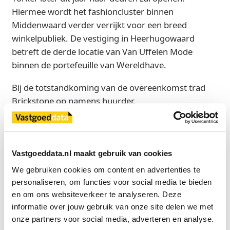
Hiermee wordt het fashioncluster binnen
Middenwaard verder verrijkt voor een breed
winkelpubliek. De vestiging in Heerhugowaard
betreft de derde locatie van Van Uffelen Mode
binnen de portefeuille van Wereldhave.
Bij de totstandkoming van de overeenkomst trad
Brickstone op namens huurder.
Bron
Wereldhave
Vastgoeddata.nl maakt gebruik van cookies
We gebruiken cookies om content en advertenties te 
personaliseren, om functies voor social media te bieden 
Exclusief voor licentiehouders
en om ons websiteverkeer te analyseren. Deze 
Zie direct welke partijen en panden betrokken zijn bij dit nieuws.
informatie over jouw gebruik van onze site delen we met 
Deze informatie is alleen beschikbaar voor licentiehouders van
onze partners voor social media, adverteren en analyse.
Vastgoeddata.