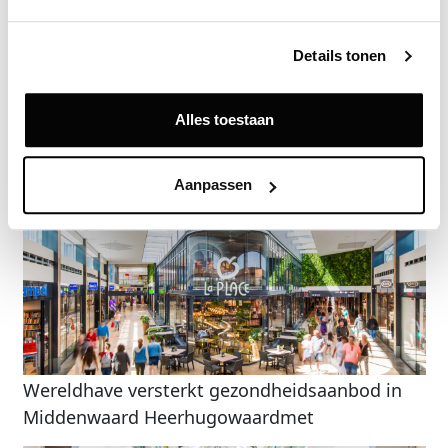
Vraag een demo aan
Details tonen
Terug
Alles toestaan
Gerelateerde nieuwsberichten
Aanpassen
Wereldhave versterkt gezondheidsaanbod in
Middenwaard Heerhugowaard​​met