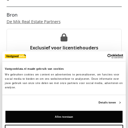
Bron
De Mik Real Estate Partners
Exclusief voor licentiehouders
Zie direct welke partijen en panden betrokken zijn bij dit nieuws.
Deze informatie is alleen beschikbaar voor licentiehouders van
Vastgoeddata.
Vastgoeddata.nl maakt gebruik van cookies
We gebruiken cookies om content en advertenties te personaliseren, om functies voor 
Vraag een demo aan
social media te bieden en om ons websiteverkeer te analyseren. Deze informatie over 
jouw gebruik van onze site delen we met onze partners voor social media, adverteren en 
analyse.
Terug
Details tonen
Gerelateerde nieuwsberichten
Alles toestaan