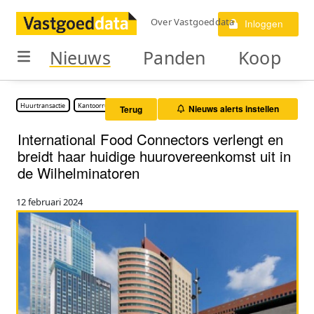
Over Vastgoeddata
Inloggen
Nieuws
Panden
Koop
Huurtransactie
Kantoorruimte
Nieuws alerts instellen
Terug
International Food Connectors verlengt en
breidt haar huidige huurovereenkomst uit in
de Wilhelminatoren
12 februari 2024