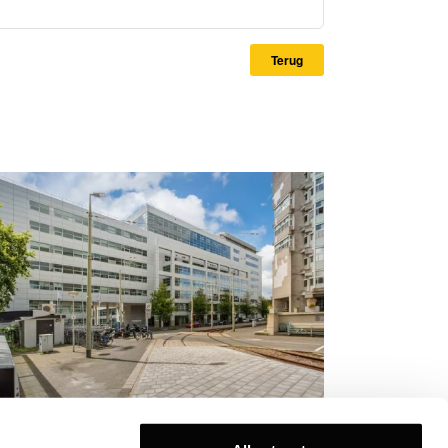
Terug
rnerstone Vastgoed verlengt huur in