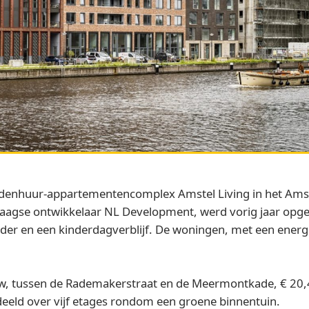
denhuur-appartementencomplex Amstel Living in het Amst
agse ontwikkelaar NL Development, werd vorig jaar opgel
r en een kinderdagverblijf. De woningen, met een energie
w, tussen de Rademakerstraat en de Meermontkade, € 20,4
rdeeld over vijf etages rondom een groene binnentuin.