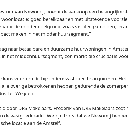
 bestuur van Newomij, noemt de aankoop een belangrijke st
cte woonlocatie: goed bereikbaar en met uitstekende voorz
 voor de middendoelgroep, zoals verpleegkundigen, lerare
mpact maken in het middenhuursegment.”
 vraag naar betaalbare en duurzame huurwoningen in Amst
ers in het middenhuursegment, een markt die cruciaal is voo
e kans voor om dit bijzondere vastgoed te acquireren. Het
en alle overige betrokkenen hebben gedurende de zomerper
ldus Ter Weijden.
eid door DRS Makelaars. Frederik van DRS Makelaars zegt 
n de vastgoedmarkt. We zijn trots dat we Newomij hebbe
sche locatie aan de Amstel”.