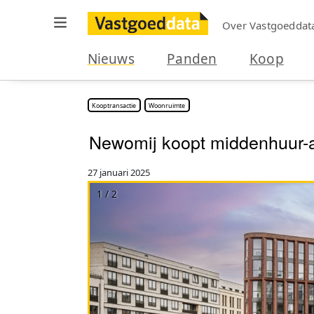
Over Vastgoeddat
Nieuws
Panden
Koop
Kooptransactie
Woonruimte
Newomij koopt middenhuur-
27 januari 2025
1 / 2