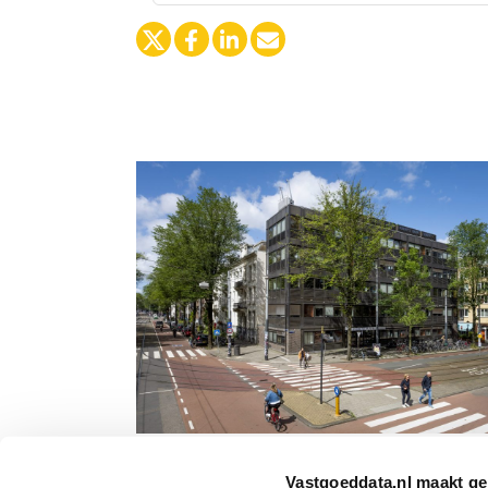
APF International koopt in Amsterda
Vastgoeddata.nl maakt ge