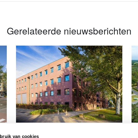
Gerelateerde nieuwsberichten
m
Spring Real Estate adviseert bij de
Ar
verhuur van 220 m² kantoorruimte in
va
bruik van cookies