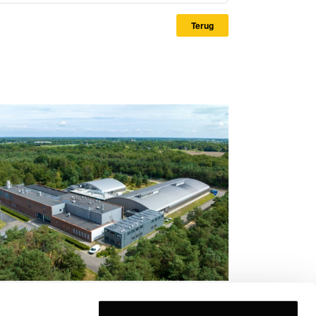
Terug
kéa REIM koopt life science-campus
n 14.100 m² in Schaijk