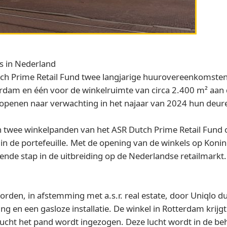
ls in Nederland
utch Prime Retail Fund twee langjarige huurovereenkomsten
rdam en één voor de winkelruimte van circa 2.400 m² aan 
penen naar verwachting in het najaar van 2024 hun deur
in twee winkelpanden van het ASR Dutch Prime Retail Fund 
in de portefeuille. Met de opening van de winkels op Koni
ende stap in de uitbreiding op de Nederlandse retailmarkt.
den, in afstemming met a.s.r. real estate, door Uniqlo 
ng en een gasloze installatie. De winkel in Rotterdam kri
nlucht het pand wordt ingezogen. Deze lucht wordt in de be