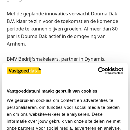
Met de geplande innovaties verwacht Douma Dak
B.V. klaar te zijn voor de toekomst en de komende
periode te kunnen blijven groeien. Al meer dan 80
jaar is Douma Dak actief in de omgeving van
Arnhem.
BMV Bedrijfsmakelaars, partner in Dynamis,
adviseerde de verhuurder, een particuliere belegger,
bij de totstandkoming van deze transactie.
Bron
Vastgoeddata.nl maakt gebruik van cookies
BMV Bedrijfsmakelaars, partner in Dynamis
We gebruiken cookies om content en advertenties te 
personaliseren, om functies voor social media te bieden 
en om ons websiteverkeer te analyseren. Deze 
informatie over jouw gebruik van onze site delen we met 
Exclusief voor licentiehouders
onze partners voor social media, adverteren en analyse.