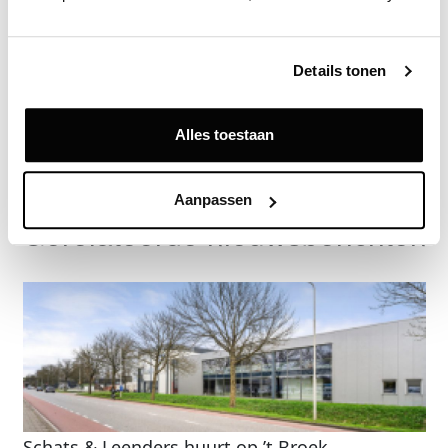
Zie direct welke partijen en panden betrokken zijn bij dit nieuws.
Deze informatie is alleen beschikbaar voor licentiehouders van
Vastgoeddata.
Details tonen
Vraag een demo aan
Alles toestaan
Terug
Aanpassen
Gerelateerde nieuwsberichten
Schats & Leenders huurt op ’t Broek