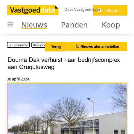
Over Vastgoeddata
Inloggen
Nieuws
Panden
Koop
Huurtransactie
Bedrijfsruimte
Nieuws alerts instellen
Terug
Douma Dak verhuist naar bedrijfscomplex
aan Cruquiusweg
30 april 2024