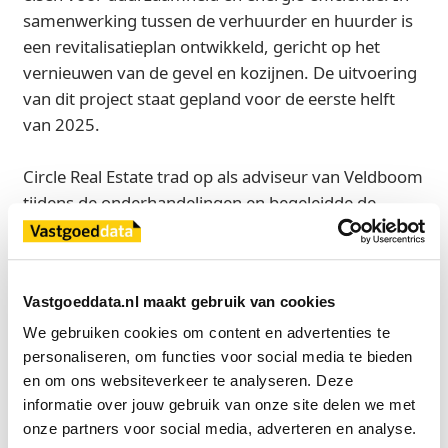
samenwerking tussen de verhuurder en huurder is
een revitalisatieplan ontwikkeld, gericht op het
vernieuwen van de gevel en kozijnen. De uitvoering
van dit project staat gepland voor de eerste helft
van 2025.
Circle Real Estate trad op als adviseur van Veldboom
tijdens de onderhandelingen en begeleidde de
verlenging van de huurovereenkomst.
Bron
Vastgoeddata.nl maakt gebruik van cookies
Circle Real Estate Management
We gebruiken cookies om content en advertenties te 
personaliseren, om functies voor social media te bieden 
en om ons websiteverkeer te analyseren. Deze 
Exclusief voor licentiehouders
informatie over jouw gebruik van onze site delen we met 
onze partners voor social media, adverteren en analyse.
Zie direct welke partijen en panden betrokken zijn bij dit nieuws.