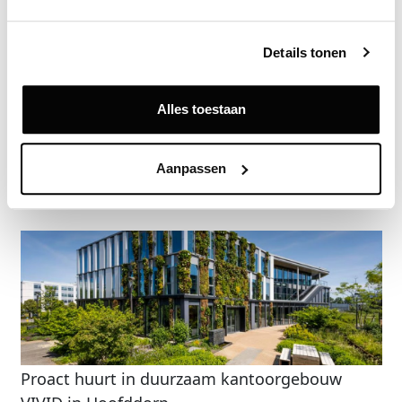
Deze informatie is alleen beschikbaar voor licentiehouders van
Vastgoeddata.
Details tonen
Vraag een demo aan
Alles toestaan
Terug
Aanpassen
Gerelateerde nieuwsberichten
Proact huurt in duurzaam kantoorgebouw