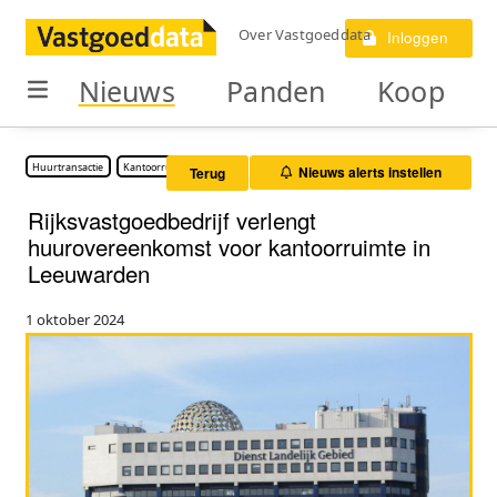
Over Vastgoeddata
Inloggen
Nieuws
Panden
Koop
Huurtransactie
Kantoorruimte
Nieuws alerts instellen
Terug
Rijksvastgoedbedrijf verlengt
huurovereenkomst voor kantoorruimte in
Leeuwarden
1 oktober 2024