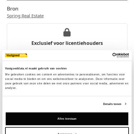
Bron
Spring Real Estate
Exclusief voor licentiehouders
Zie direct welke partijen en panden betrokken zijn bij dit nieuws.
Deze informatie is alleen beschikbaar voor licentiehouders van
Vastgoeddata.
Vastgoeddata.nl maakt gebruik van cookies
We gebruiken cookies om content en advertenties te personaliseren, om functies voor 
Vraag een demo aan
social media te bieden en om ons websiteverkeer te analyseren. Deze informatie over 
jouw gebruik van onze site delen we met onze partners voor social media, adverteren en 
analyse.
Terug
Details tonen
Gerelateerde nieuwsberichten
Alles toestaan