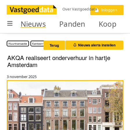
Over Vastgoeddata
Inloggen
Nieuws
Panden
Koop
Huurtransactie
Kantoorruimte
Nieuws alerts instellen
Terug
AKQA realiseert onderverhuur in hartje
Amsterdam
3 november 2025