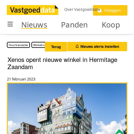
Over Vastgoeddata
Inloggen
Nieuws
Panden
Koop
Huurtransactie
Winkelruimte
Nieuws alerts instellen
Terug
Xenos opent nieuwe winkel in Hermitage
Zaandam
21 februari 2023