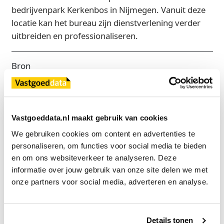
bedrijvenpark Kerkenbos in Nijmegen. Vanuit deze
locatie kan het bureau zijn dienstverlening verder
uitbreiden en professionaliseren.
Bron
Verbeek Bedrijfsmakelaars
Vastgoeddata.nl maakt gebruik van cookies
Exclusief voor licentiehouders
We gebruiken cookies om content en advertenties te 
Zie direct welke partijen en panden betrokken zijn bij dit nieuws.
personaliseren, om functies voor social media te bieden 
Deze informatie is alleen beschikbaar voor licentiehouders van
Vastgoeddata.
en om ons websiteverkeer te analyseren. Deze 
informatie over jouw gebruik van onze site delen we met 
Vraag een demo aan
onze partners voor social media, adverteren en analyse.
Terug
Details tonen