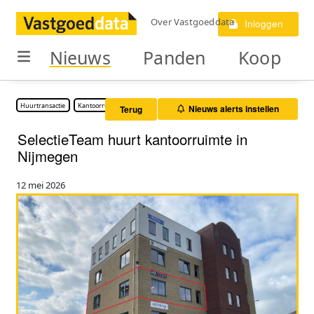
Over Vastgoeddata
Inloggen
Nieuws
Panden
Koop
Huurtransactie
Kantoorruimte
Nieuws alerts instellen
Terug
SelectieTeam huurt kantoorruimte in
Nijmegen
12 mei 2026