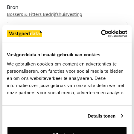
Bron
Bossers & Fitters Bedrijfshuisvesting
Exclusief voor licentiehouders
Zie direct welke partijen en panden betrokken zijn bij dit nieuws.
Vastgoeddata.nl maakt gebruik van cookies
Deze informatie is alleen beschikbaar voor licentiehouders van
Vastgoeddata.
We gebruiken cookies om content en advertenties te 
personaliseren, om functies voor social media te bieden 
Vraag een demo aan
en om ons websiteverkeer te analyseren. Deze 
informatie over jouw gebruik van onze site delen we met 
onze partners voor social media, adverteren en analyse.
Terug
Gerelateerde nieuwsberichten
Details tonen