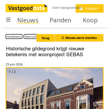
Over Vastgoeddata
Inloggen
Nieuws
Panden
Koop
Ontwikkeling
Woonruimte
Nieuws alerts instellen
Terug
Historische gildegrond krijgt nieuwe
betekenis met woonproject SEBAS
23 juni 2026
1 / 2