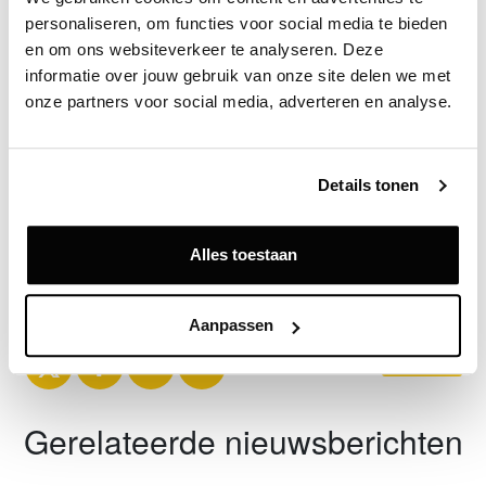
personaliseren, om functies voor social media te bieden 
Bron
en om ons websiteverkeer te analyseren. Deze 
Dunavast
informatie over jouw gebruik van onze site delen we met 
onze partners voor social media, adverteren en analyse.
Exclusief voor licentiehouders
Details tonen
Zie direct welke partijen en panden betrokken zijn bij dit nieuws.
Deze informatie is alleen beschikbaar voor licentiehouders van
Vastgoeddata.
Alles toestaan
Vraag een demo aan
Aanpassen
Terug
Gerelateerde nieuwsberichten