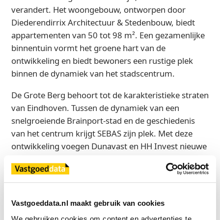
verandert. Het woongebouw, ontworpen door
Diederendirrix Architectuur & Stedenbouw, biedt
appartementen van 50 tot 98 m². Een gezamenlijke
binnentuin vormt het groene hart van de
ontwikkeling en biedt bewoners een rustige plek
binnen de dynamiek van het stadscentrum.
De Grote Berg behoort tot de karakteristieke straten
van Eindhoven. Tussen de dynamiek van een
snelgroeiende Brainport-stad en de geschiedenis
van het centrum krijgt SEBAS zijn plek. Met deze
ontwikkeling voegen Dunavast en HH Invest nieuwe
woningen toe aan een locatie die al generaties lang
onderdeel is van de stad. De bouw van SEBAS start
in het derde kwartaal van 2026. De verkoop van de
appartementen begint in augustus 2026. BMV
Vastgoeddata.nl maakt gebruik van cookies
Bouwbedrijf verzorgt de realisatie.
We gebruiken cookies om content en advertenties te 