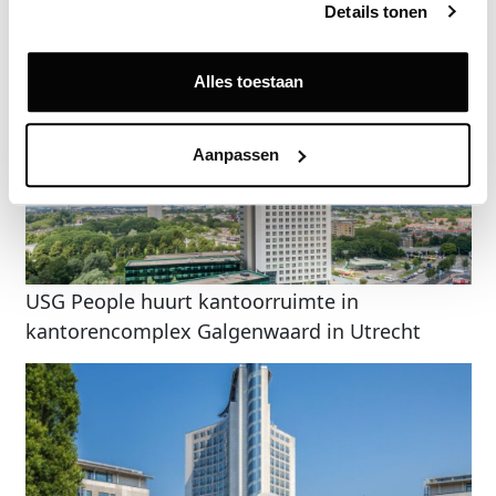
Details tonen
Gerelateerde nieuwsberichten
Alles toestaan
Aanpassen
USG People huurt kantoorruimte in
kantorencomplex Galgenwaard in Utrecht