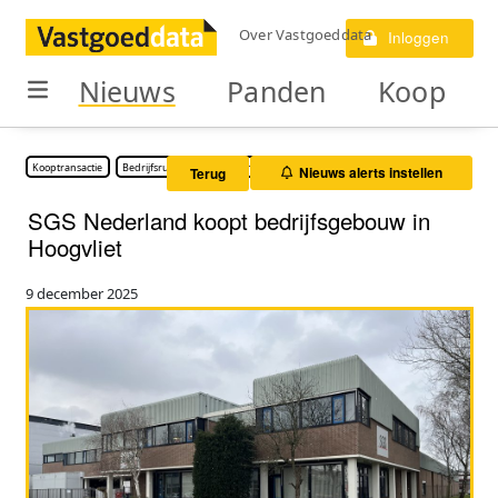
Over Vastgoeddata
Inloggen
Nieuws
Panden
Koop
Kooptransactie
Bedrijfsruimte
Kantoorruimte
Nieuws alerts instellen
Terug
SGS Nederland koopt bedrijfsgebouw in
Hoogvliet
9 december 2025