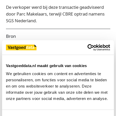
De verkoper werd bij deze transactie geadviseerd
door Parc Makelaars, terwijl CBRE optrad namens
SGS Nederland.
Bron
Parc Makelaars
Exclusief voor licentiehouders
Vastgoeddata.nl maakt gebruik van cookies
Zie direct welke partijen en panden betrokken zijn bij dit nieuws.
We gebruiken cookies om content en advertenties te 
Deze informatie is alleen beschikbaar voor licentiehouders van
personaliseren, om functies voor social media te bieden 
Vastgoeddata.
en om ons websiteverkeer te analyseren. Deze 
informatie over jouw gebruik van onze site delen we met 
Vraag een demo aan
onze partners voor social media, adverteren en analyse.
Terug