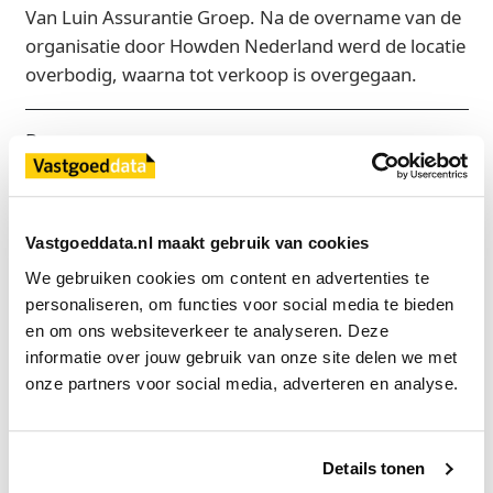
Van Luin Assurantie Groep. Na de overname van de
organisatie door Howden Nederland werd de locatie
overbodig, waarna tot verkoop is overgegaan.
Bron
Zadelhoff Vastgoedadviseurs
Vastgoeddata.nl maakt gebruik van cookies
Exclusief voor licentiehouders
We gebruiken cookies om content en advertenties te 
Zie direct welke partijen en panden betrokken zijn bij dit nieuws.
personaliseren, om functies voor social media te bieden 
Deze informatie is alleen beschikbaar voor licentiehouders van
en om ons websiteverkeer te analyseren. Deze 
Vastgoeddata.
informatie over jouw gebruik van onze site delen we met 
onze partners voor social media, adverteren en analyse.
Vraag een demo aan
Terug
Details tonen