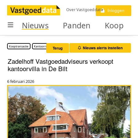
Over Vastgoeddata
Inloggen
Nieuws
Panden
Koop
Kooptransactie
Kantoorruimte
Nieuws alerts instellen
Terug
Zadelhoff Vastgoedadviseurs verkoopt
kantoorvilla in De Bilt
6 februari 2026