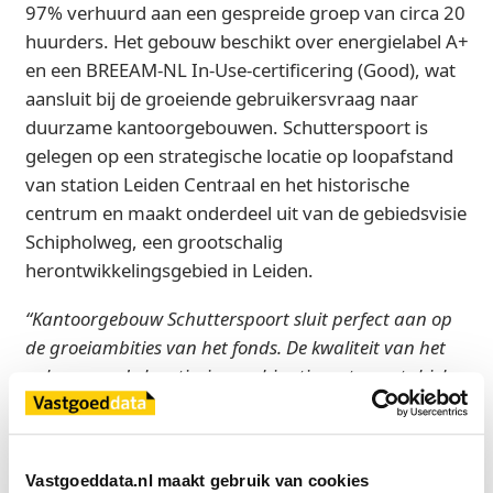
97% verhuurd aan een gespreide groep van circa 20
huurders. Het gebouw beschikt over energielabel A+
en een BREEAM‑NL In‑Use‑certificering (Good), wat
aansluit bij de groeiende gebruikersvraag naar
duurzame kantoorgebouwen. Schutterspoort is
gelegen op een strategische locatie op loopafstand
van station Leiden Centraal en het historische
centrum en maakt onderdeel uit van de gebiedsvisie
Schipholweg, een grootschalig
herontwikkelingsgebied in Leiden.
“Kantoorgebouw Schutterspoort sluit perfect aan op
de groeiambities van het fonds. De kwaliteit van het
gebouw en de locatie, in combinatie met een stabiele
cashflow uit een gespreide groep solide huurders,
maakt dit tot een zeer solide en toekomstbestendige
toevoeging aan de bestaande portefeuille van
Vastgoeddata.nl maakt gebruik van cookies
Benkey,”
aldus Robin Schmidt, Investment Manager