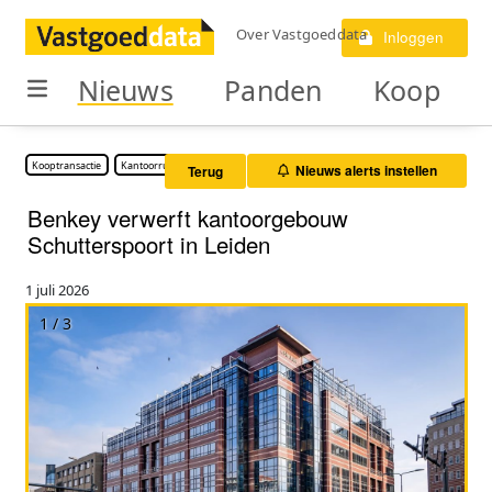
Over Vastgoeddata
Inloggen
Nieuws
Panden
Koop
Kooptransactie
Kantoorruimte
Nieuws alerts instellen
Terug
Benkey verwerft kantoorgebouw
Schutterspoort in Leiden
1 juli 2026
1 / 3