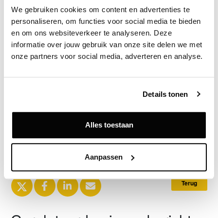
We gebruiken cookies om content en advertenties te 
bij Benkey.
personaliseren, om functies voor social media te bieden 
en om ons websiteverkeer te analyseren. Deze 
Bron
informatie over jouw gebruik van onze site delen we met 
Benkey
onze partners voor social media, adverteren en analyse.
Details tonen
Exclusief voor licentiehouders
Zie direct welke partijen en panden betrokken zijn bij dit nieuws.
Deze informatie is alleen beschikbaar voor licentiehouders van
Alles toestaan
Vastgoeddata.
Vraag een demo aan
Aanpassen
Terug