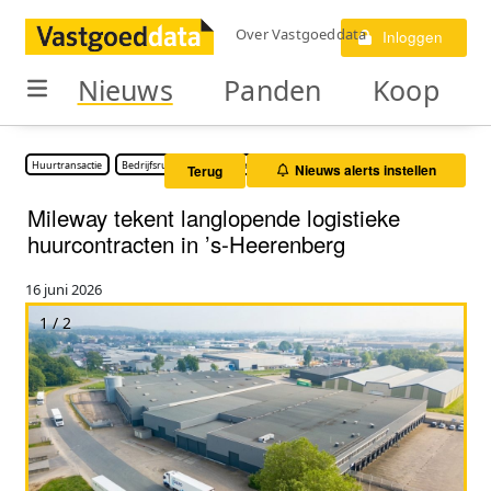
Over Vastgoeddata
Inloggen
Nieuws
Panden
Koop
Huurtransactie
Bedrijfsruimte
Kantoorruimte
Nieuws alerts instellen
Terug
Mileway tekent langlopende logistieke
huurcontracten in ’s-Heerenberg
16 juni 2026
1 / 2