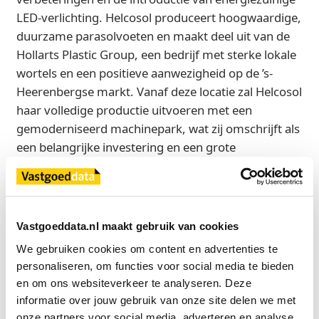
LED-verlichting. Helcosol produceert hoogwaardige,
duurzame parasolvoeten en maakt deel uit van de
Hollarts Plastic Group, een bedrijf met sterke lokale
wortels en een positieve aanwezigheid op de ’s-
Heerenbergse markt. Vanaf deze locatie zal Helcosol
haar volledige productie uitvoeren met een
gemoderniseerd machinepark, wat zij omschrijft als
een belangrijke investering en een grote
kwaliteitsverbetering.
“Deze investering is niet alleen gericht op het verhogen
van de efficiëntie, maar ook op het verbeteren van de
Vastgoeddata.nl maakt gebruik van cookies
duurzaamheid van onze productieprocessen ter
We gebruiken cookies om content en advertenties te 
ondersteuning van toekomstige groei,”
aldus Oliver
personaliseren, om functies voor social media te bieden 
Goud, Operationeel Directeur Hollarts. Wouter
en om ons websiteverkeer te analyseren. Deze 
Dijkman, Country Director van Mileway Nederland,
informatie over jouw gebruik van onze site delen we met 
zegt:
“We zijn verheugd Tiemex & Stefco en Helcosol te
onze partners voor social media, adverteren en analyse.