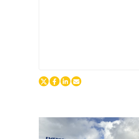
Duis aute irure dolor in reprehenderit in volu
qui officia deserunt mollit anim id est laboru
Sed ut perspiciatis unde omnis iste natus er
veritatis et quasi architecto beatae vitae dict