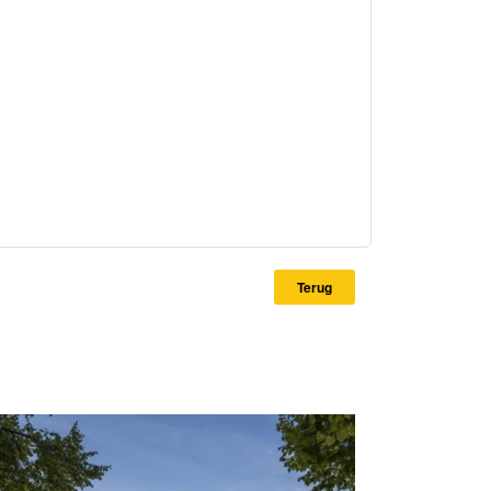
int occaecat cupidatat non proident, sunt in culpa
aperiam, eaque ipsa quae ab illo inventore
Terug