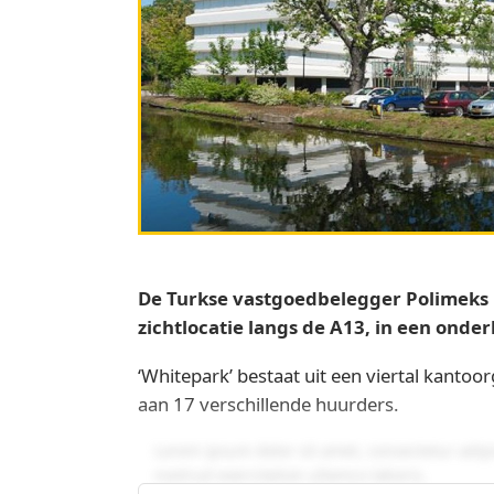
De Turkse vastgoedbelegger Polimeks h
zichtlocatie langs de A13, in een onde
‘Whitepark’ bestaat uit een viertal kant
aan 17 verschillende huurders.
Lorem ipsum dolor sit amet, consectetur adip
nostrud exercitation ullamco laboris.