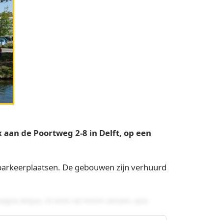
aan de Poortweg 2-8 in Delft, op een
 parkeerplaatsen. De gebouwen zijn verhuurd
 magna aliqua. Ut enim ad minim veniam, quis