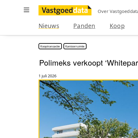
Over Vastgoeddat
Nieuws
Panden
Koop
Kooptransactie
Kantoorruimte
Polimeks verkoopt ‘Whitepark
1 juli 2026