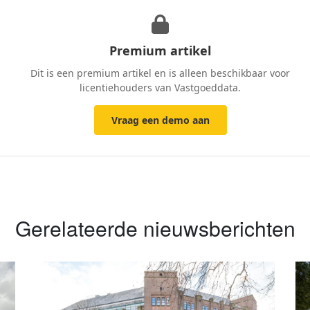
ptate velit esse cillum dolore eu fugiat nulla pariatur. Excepteur s
m.
ror sit voluptatem accusantium doloremque laudantium, totam rem 
Premium artikel
a sunt explicabo.
Dit is een premium artikel en is alleen beschikbaar voor
licentiehouders van Vastgoeddata.
Vraag een demo aan
Gerelateerde nieuwsberichten