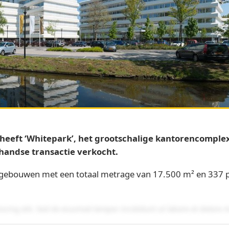
eeft ‘Whitepark’, het grootschalige kantorencomplex 
rhandse transactie verkocht.
oorgebouwen met een totaal metrage van 17.500 m² en 337
iscing elit. Sed do eiusmod tempor incididunt ut labore et dolore