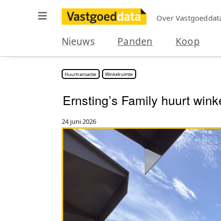
Over Vastgoeddat
Nieuws
Panden
Koop
Huurtransactie
Winkelruimte
Ernsting’s Family huurt win
24 juni 2026