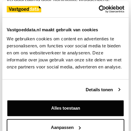
Daarbij zijn onder meer de kapconstructie hersteld
en versterkt, de gevels geconserveerd en de
gebouwschil geïsoleerd. De monumentale kozijnen
zijn voorzien van dun vacuümglas met een
Vastgoeddata.nl maakt gebruik van cookies
isolatiewaarde die vergelijkbaar is met HR+++-glas.
We gebruiken cookies om content en advertenties te 
Ook de technische infrastructuur van het pand is
personaliseren, om functies voor social media te bieden 
volledig vernieuwd.
en om ons websiteverkeer te analyseren. Deze 
informatie over jouw gebruik van onze site delen we met 
Newomij werd bij de verhuur begeleid door Ans de
onze partners voor social media, adverteren en analyse.
Wijn Bedrijfshuisvesting.
Details tonen
Bron
Newomij
Alles toestaan
Exclusief voor licentiehouders
Aanpassen