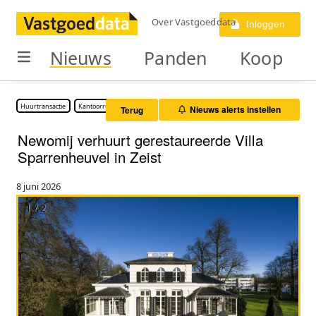
Over Vastgoeddata
Inloggen
Nieuws
Panden
Koop
Huurtransactie
Kantoorruimte
Nieuws alerts instellen
Terug
Newomij verhuurt gerestaureerde Villa
Sparrenheuvel in Zeist
8 juni 2026
1 / 2