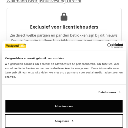
Waltmann Bedrijfshuisvesting Utrecht
Exclusief voor licentiehouders
Zie direct welke partijen en panden betrokken zijn bij dit nieuws.
Deze informatie is alleen beschikbaar voor licentiehouders van
Vastgoeddata.
Vraag een demo aan
Vastgoeddata.nl maakt gebruik van cookies
We gebruiken cookies om content en advertenties te personaliseren, om functies voor 
social media te bieden en om ons websiteverkeer te analyseren. Deze informatie over 
jouw gebruik van onze site delen we met onze partners voor social media, adverteren en 
Terug
analyse.
Details tonen
Gerelateerde nieuwsberichten
Alles toestaan
Aanpassen