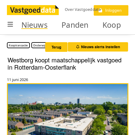
Over Vastgoeddata
Inloggen
Nieuws
Panden
Koop
Kooptransactie
Onderwijs vastgoed
Nieuws alerts instellen
Terug
Westborg koopt maatschappelijk vastgoed
in Rotterdam-Oosterflank
11 juni 2026