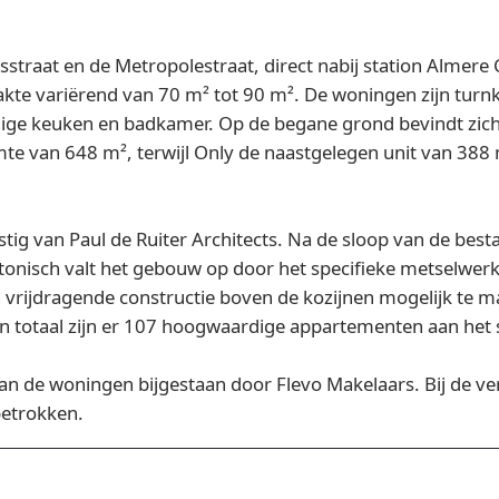
straat en de Metropolestraat, direct nabij station Almere 
e variërend van 70 m² tot 90 m². De woningen zijn turnk
edige keuken en badkamer. Op de begane grond bevindt zic
mte van 648 m², terwijl Only de naastgelegen unit van 388
tig van Paul de Ruiter Architects. Na de sloop van de be
ctonisch valt het gebouw op door het specifieke metselwer
n vrijdragende constructie boven de kozijnen mogelijk te 
 In totaal zijn er 107 hoogwaardige appartementen aan het
n de woningen bijgestaan door Flevo Makelaars. Bij de v
etrokken.