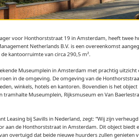
ager voor Honthorststraat 19 in Amsterdam, heeft twee
S Management Netherlands B.V. is een overeenkomst aangeg
n de kantoorruimte van circa 290,5 m².
lbekende Museumplein in Amsterdam met prachtig uitzicht
oen in de omgeving. De omgeving van de Honthorststraat
den, winkels, hotels en kantoren. Bovendien is het object 
an tramhalte Museumplein, Rijksmuseum en Van Baerlestra
t Leasing bij Savills in Nederland, zegt: “Wij zijn verheugd
or aan de Honthorststraat in Amsterdam. Dit object biedt
ervan overtuigd dat beide nieuwe huurders zullen genieten