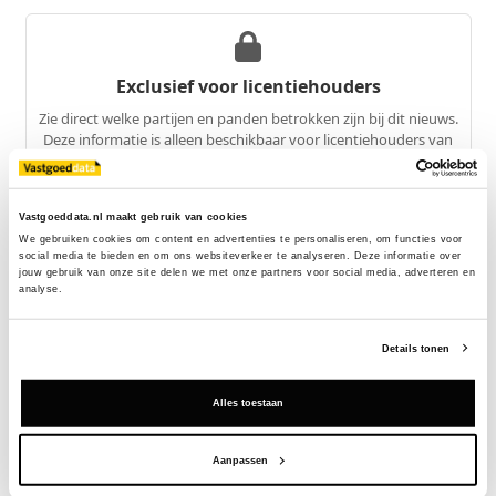
Exclusief voor licentiehouders
Zie direct welke partijen en panden betrokken zijn bij dit nieuws.
Deze informatie is alleen beschikbaar voor licentiehouders van
Vastgoeddata.
Vraag een demo aan
Vastgoeddata.nl maakt gebruik van cookies
We gebruiken cookies om content en advertenties te personaliseren, om functies voor 
social media te bieden en om ons websiteverkeer te analyseren. Deze informatie over 
jouw gebruik van onze site delen we met onze partners voor social media, adverteren en 
Terug
analyse.
Gerelateerde nieuwsberichten
Details tonen
Alles toestaan
Aanpassen