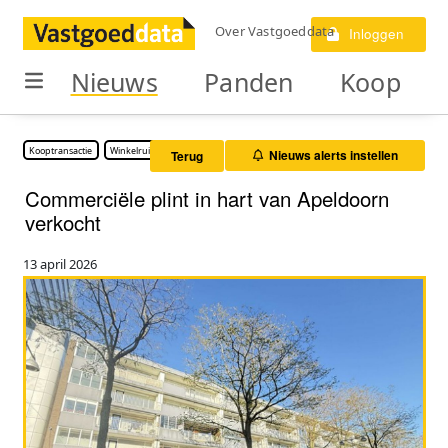
Over Vastgoeddata
Inloggen
Nieuws
Panden
Koop
Kooptransactie
Winkelruimte
Nieuws alerts instellen
Terug
Commerciële plint in hart van Apeldoorn
verkocht
13 april 2026