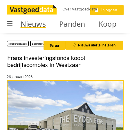
Over Vastgoeddata
Inloggen
Nieuws
Panden
Koop
Kooptransactie
Bedrijfsruimte
Nieuws alerts instellen
Terug
Frans investeringsfonds koopt
bedrijfscomplex in Westzaan
26 januari 2026