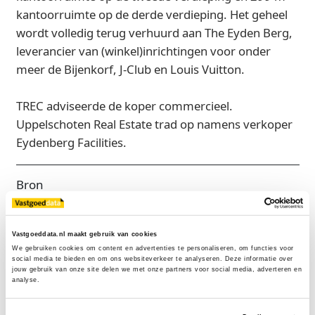
kantoorruimte op de derde verdieping. Het geheel
wordt volledig terug verhuurd aan The Eyden Berg,
leverancier van (winkel)inrichtingen voor onder
meer de Bijenkorf, J‑Club en Louis Vuitton.
TREC adviseerde de koper commercieel.
Uppelschoten Real Estate trad op namens verkoper
Eydenberg Facilities.
Bron
TREC (Trinity Real Estate Company)
Vastgoeddata.nl maakt gebruik van cookies
We gebruiken cookies om content en advertenties te personaliseren, om functies voor 
social media te bieden en om ons websiteverkeer te analyseren. Deze informatie over 
Exclusief voor licentiehouders
jouw gebruik van onze site delen we met onze partners voor social media, adverteren en 
analyse.
Zie direct welke partijen en panden betrokken zijn bij dit nieuws.
Deze informatie is alleen beschikbaar voor licentiehouders van
Vastgoeddata.