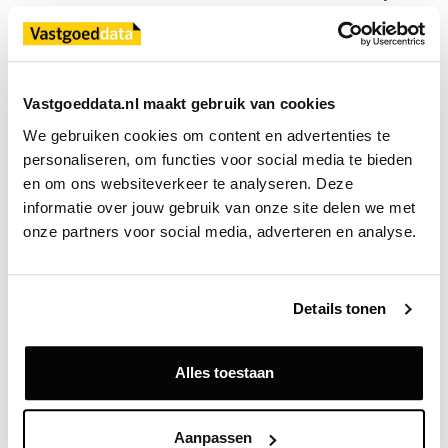
ontwikkelen. Ik ben daarom ook intrinsiek
gemotiveerd om op deze locatie een mooi en gezonde
leefomgeving te creëren waar mensen in perfecte
harmonie met de natuur wonen.”
Vastgoeddata.nl maakt gebruik van cookies
We gebruiken cookies om content en advertenties te 
Biobased bouwen
personaliseren, om functies voor social media te bieden 
Een aanzienlijk deel van de woningen wordt
en om ons websiteverkeer te analyseren. Deze 
gerealiseerd met het FLOW-concept van BAM. Dit
informatie over jouw gebruik van onze site delen we met 
woonconcept maakt gebruik van hout en andere
onze partners voor social media, adverteren en analyse.
biobased materialen. Dankzij prefabricage kan
efficiënt worden gebouwd. Tegelijkertijd zorgen de
toegepaste materialen voor een lagere CO₂-uitstoot
Details tonen
tijdens de bouw en wordt CO₂ langdurig opgeslagen
in de woningen zelf. Ook in de openbare ruimte
wordt gekozen voor natuurlijke en circulaire
Alles toestaan
materialen die aansluiten bij het groene karakter
van De Marshoeve.
Aanpassen