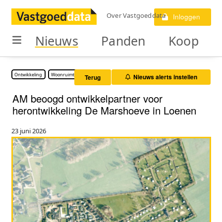
Over Vastgoeddata
Inloggen
Nieuws
Panden
Koop
Ontwikkeling
Woonruimte
Nieuws alerts instellen
Terug
AM beoogd ontwikkelpartner voor
herontwikkeling De Marshoeve in Loenen
23 juni 2026