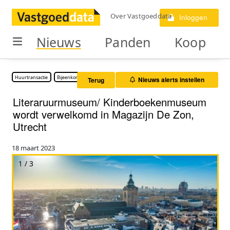
Over Vastgoeddata
Inloggen
Nieuws
Panden
Koop
Huurtransactie
Bijeenkomstruimte
Nieuws alerts instellen
Terug
Literaruurmuseum/ Kinderboekenmuseum
wordt verwelkomd in Magazijn De Zon,
Utrecht
18 maart 2023
1 / 3