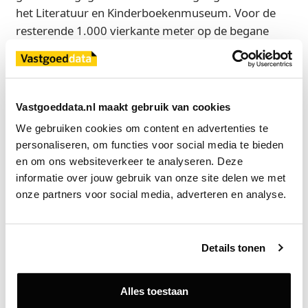
het Literatuur en Kinderboekenmuseum. Voor de
resterende 1.000 vierkante meter op de begane
grond wordt nog een kandidaat gezocht.
De verhuizing van een rijksmuseum is geen
dagelijkse praktijk. Marijn Dekker, city leader Utrecht
Vastgoeddata.nl maakt gebruik van cookies
bij CBRE: “Wij zijn enorm trots dat we gemeente
We gebruiken cookies om content en advertenties te 
Utrecht hebben kunnen begeleiden in deze
personaliseren, om functies voor social media te bieden 
transactie en gedurende het proces rondom de
en om ons websiteverkeer te analyseren. Deze 
volledige renovatie van het monumentale gebouw
informatie over jouw gebruik van onze site delen we met 
waarbij de gemeente invloed wilde houden op de
onze partners voor social media, adverteren en analyse.
uiteindelijke invulling. Voor ons een unieke opdracht
zowel qua opdrachtgever, proces en als huurder.”
Details tonen
Bron
CBRE
Alles toestaan