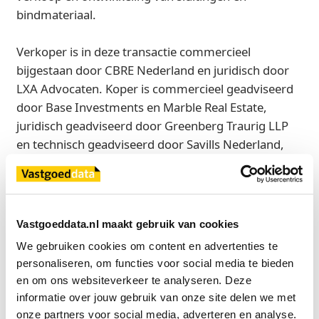
bindmateriaal.
Verkoper is in deze transactie commercieel
bijgestaan door CBRE Nederland en juridisch door
LXA Advocaten. Koper is commercieel geadviseerd
door Base Investments en Marble Real Estate,
juridisch geadviseerd door Greenberg Traurig LLP
en technisch geadviseerd door Savills Nederland,
Hofstede cs Milieuadviseurs en CFP Green Buildings.
Bron
CBRE
Vastgoeddata.nl maakt gebruik van cookies
We gebruiken cookies om content en advertenties te 
personaliseren, om functies voor social media te bieden 
en om ons websiteverkeer te analyseren. Deze 
Exclusief voor licentiehouders
informatie over jouw gebruik van onze site delen we met 
Zie direct welke partijen en panden betrokken zijn bij dit nieuws.
onze partners voor social media, adverteren en analyse.