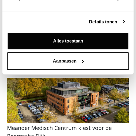
Deze informatie is alleen beschikbaar voor licentiehouders van
Vastgoeddata.
Vraag een demo aan
Details tonen
Terug
Alles toestaan
Gerelateerde nieuwsberichten
Aanpassen
Meander Medisch Centrum kiest voor de