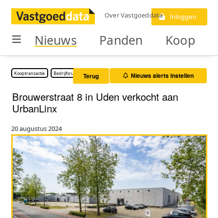
Over Vastgoeddata
Inloggen
Nieuws
Panden
Koop
Kooptransactie
Bedrijfsruimte
Nieuws alerts instellen
Terug
Brouwerstraat 8 in Uden verkocht aan
UrbanLinx
20 augustus 2024