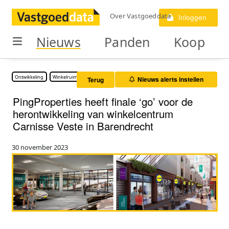
Over Vastgoeddata
Inloggen
Nieuws
Panden
Koop
Ontwikkeling
Winkelruimte
Nieuws alerts instellen
Terug
PingProperties heeft finale ‘go’ voor de
herontwikkeling van winkelcentrum
Carnisse Veste in Barendrecht
30 november 2023