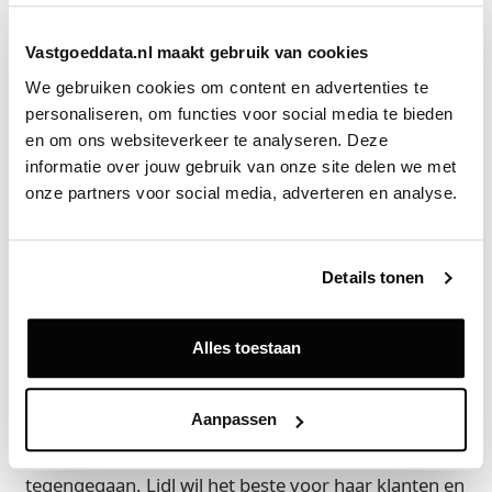
In 1997 heeft Lidl haar eerste filialen in Nederland
Vastgoeddata.nl maakt gebruik van cookies
geopend. Inmiddels is Lidl Nederland uitgegroeid
tot een organisatie met circa 440 filialen door het
We gebruiken cookies om content en advertenties te 
gehele land en een webshop voor non-food
personaliseren, om functies voor social media te bieden 
artikelen. Onder het motto ‘de hoogste kwaliteit
en om ons websiteverkeer te analyseren. Deze 
informatie over jouw gebruik van onze site delen we met 
voor de laagste prijs’ biedt Lidl een verantwoord
onze partners voor social media, adverteren en analyse.
assortiment in food en non-food artikelen, dat tot
stand komt met zorg voor mens, dier en milieu.
Details tonen
Lidl maakt een duurzame en gezonde leefstijl voor
iedereen betaalbaar en toegankelijk. Klanten kiezen
bij Lidl automatisch voor een duurzamer product.
Alles toestaan
Als toekomstbestendige organisatie is
duurzaamheid onderdeel van de bedrijfsvoering: er
Aanpassen
wordt duurzaam gebouwd, reststromen worden
hergebruikt en voedselverspilling wordt
tegengegaan. Lidl wil het beste voor haar klanten en