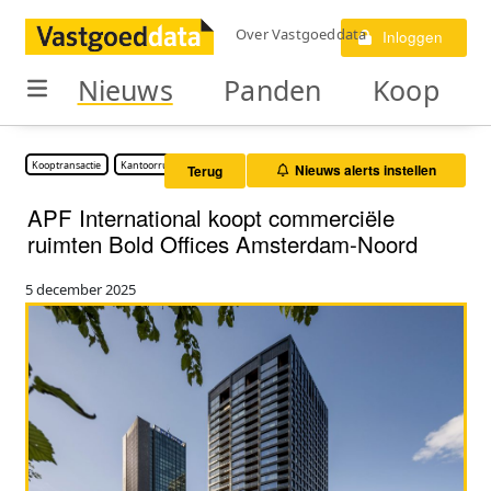
Over Vastgoeddata
Inloggen
Nieuws
Panden
Koop
Kooptransactie
Kantoorruimte
Nieuws alerts instellen
Terug
APF International koopt commerciële
ruimten Bold Offices Amsterdam-Noord
5 december 2025