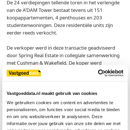
De 24 verdiepingen tellende toren in het verlengde
van de A’DAM Tower bestaat tevens uit 151
koopappartementen, 4 penthouses en 203
studentenwoningen. Deze residentiële units zijn
eerder reeds verkocht.
De verkoper werd in deze transactie geadviseerd
door Spring Real Estate in collegiale samenwerking
met Cushman & Wakefield. De koper werd
bijgestaan door Bird Real Estate.
Bron
Vastgoeddata.nl maakt gebruik van cookies
Spring Real Estate
We gebruiken cookies om content en advertenties te 
personaliseren, om functies voor social media te bieden 
en om ons websiteverkeer te analyseren. Deze 
Exclusief voor licentiehouders
informatie over jouw gebruik van onze site delen we met 
Zie direct welke partijen en panden betrokken zijn bij dit nieuws.