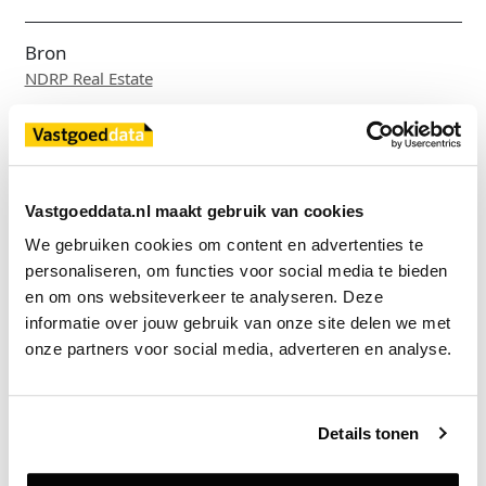
Bron
NDRP Real Estate
Exclusief voor licentiehouders
Zie direct welke partijen en panden betrokken zijn bij dit nieuws.
Vastgoeddata.nl maakt gebruik van cookies
Deze informatie is alleen beschikbaar voor licentiehouders van
We gebruiken cookies om content en advertenties te 
Vastgoeddata.
personaliseren, om functies voor social media te bieden 
Vraag een demo aan
en om ons websiteverkeer te analyseren. Deze 
informatie over jouw gebruik van onze site delen we met 
onze partners voor social media, adverteren en analyse.
Terug
Details tonen
Gerelateerde nieuwsberichten