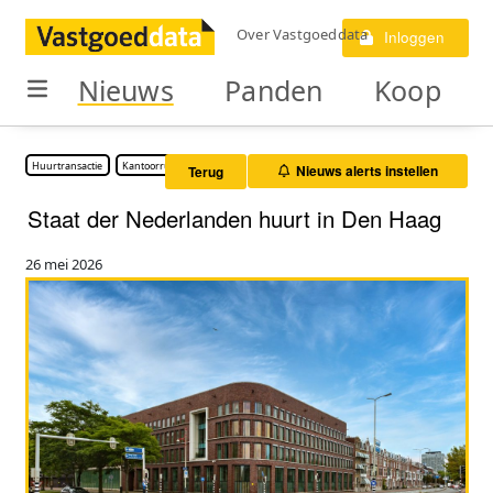
Over Vastgoeddata
Inloggen
Nieuws
Panden
Koop
Huurtransactie
Kantoorruimte
Nieuws alerts instellen
Terug
Staat der Nederlanden huurt in Den Haag
26 mei 2026