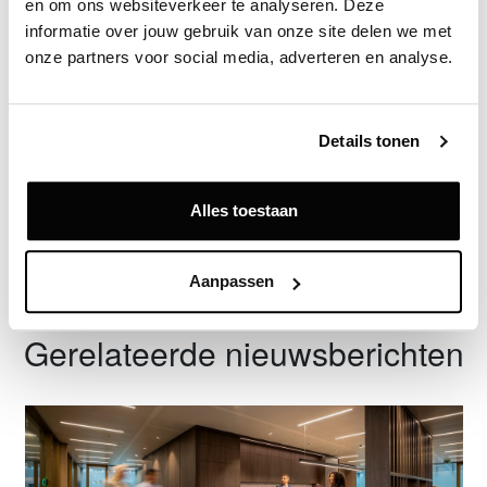
en om ons websiteverkeer te analyseren. Deze 
informatie over jouw gebruik van onze site delen we met 
onze partners voor social media, adverteren en analyse.
Exclusief voor licentiehouders
Zie direct welke partijen en panden betrokken zijn bij dit nieuws.
Deze informatie is alleen beschikbaar voor licentiehouders van
Details tonen
Vastgoeddata.
Vraag een demo aan
Alles toestaan
Terug
Aanpassen
Gerelateerde nieuwsberichten