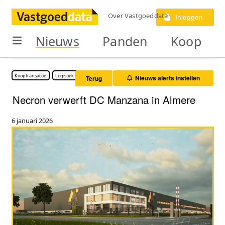
Over Vastgoeddata
Inloggen
Nieuws
Panden
Koop
Kooptransactie
Logistiek vastgoed
Nieuws alerts instellen
Terug
Necron verwerft DC Manzana in Almere
6 januari 2026