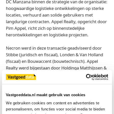
DC Manzana binnen de strategie van de organisatie:
hoogwaardige logistieke ontwikkelingen op sterke
locaties, verhuurd aan solide gebruikers met
langdurige contracten. Appel Realty, opgericht door
Pim Appel, richt zich op binnenstedelijke
herontwikkelingen en logistieke projecten.
Necron werd in deze transactie geadviseerd door
Stibbe (juridisch en fiscaal), Londen & Van Holland
(fiscaal) en Bouwaccent (bouwtechnisch). Appel
Realty werd bijgestaan door Holdinga Matthijssen &
Kraak (juridisch), Bouwinzicht (bouwtechnisch),
1530 Real Estate (commercieel) en Rechtstaete
(fiscaal).
Vastgoeddata.nl maakt gebruik van cookies
Bron
We gebruiken cookies om content en advertenties te 
Necron
personaliseren, om functies voor social media te bieden 