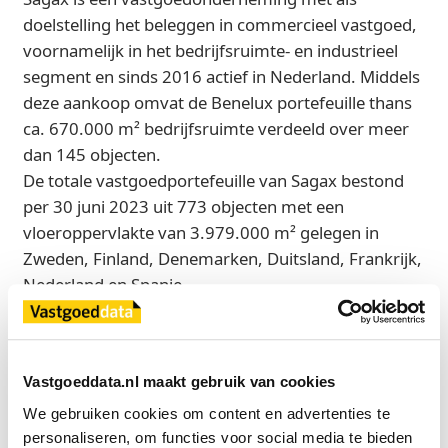
doelstelling het beleggen in commercieel vastgoed,
voornamelijk in het bedrijfsruimte- en industrieel
segment en sinds 2016 actief in Nederland. Middels
deze aankoop omvat de Benelux portefeuille thans
ca. 670.000 m² bedrijfsruimte verdeeld over meer
dan 145 objecten.
De totale vastgoedportefeuille van Sagax bestond
per 30 juni 2023 uit 773 objecten met een
vloeroppervlakte van 3.979.000 m² gelegen in
Zweden, Finland, Denemarken, Duitsland, Frankrijk,
Nederland en Spanje.
AB Sagax (publ) is beursgenoteerd aan de Nasdaq
Stockholm, Large Cap.
Vastgoeddata.nl maakt gebruik van cookies
We gebruiken cookies om content en advertenties te 
Bron
personaliseren, om functies voor social media te bieden 
Sagax Nederland