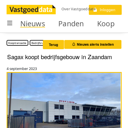
Over Vastgoeddata
Inloggen
Nieuws
Panden
Koop
Kooptransactie
Bedrijfsruimte
Nieuws alerts instellen
Terug
Sagax koopt bedrijfsgebouw in Zaandam
4 september 2023