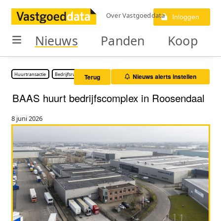
Over Vastgoeddata
Inloggen
Nieuws
Panden
Koop
Huurtransactie
Bedrijfsruimte
Nieuws alerts instellen
Terug
BAAS huurt bedrijfscomplex in Roosendaal
8 juni 2026