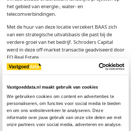
het gebied van energie-, water- en
telecomverbindingen.
Met de huur van deze locatie verzekert BAAS zich
van een strategische uitvalsbasis die past bij de
verdere groei van het bedrijf. Schroders Capital
werd in deze off-market transactie geadviseerd door
EQ Real Estate.
Bron
EQ Real Estate
Vastgoeddata.nl maakt gebruik van cookies
We gebruiken cookies om content en advertenties te 
personaliseren, om functies voor social media te bieden 
Exclusief voor licentiehouders
en om ons websiteverkeer te analyseren. Deze 
Zie direct welke partijen en panden betrokken zijn bij dit nieuws.
informatie over jouw gebruik van onze site delen we met 
Deze informatie is alleen beschikbaar voor licentiehouders van
onze partners voor social media, adverteren en analyse.
Vastgoeddata.