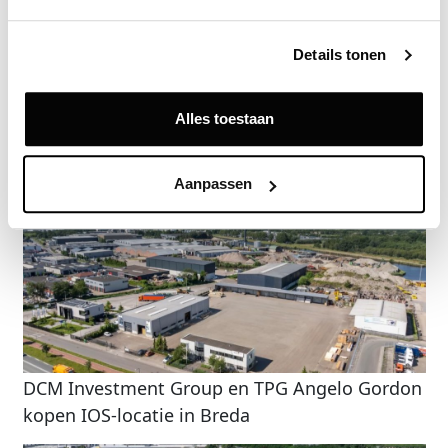
Vraag een demo aan
Details tonen
Terug
Alles toestaan
Gerelateerde nieuwsberichten
Aanpassen
DCM Investment Group en TPG Angelo Gordon
kopen IOS-locatie in Breda