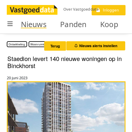
Over Vastgoeddata
Inloggen
Nieuws
Panden
Koop
Ontwikkeling
Woonruimte
Nieuws alerts instellen
Terug
Staedion levert 140 nieuwe woningen op in
Binckhorst
20 juni 2023