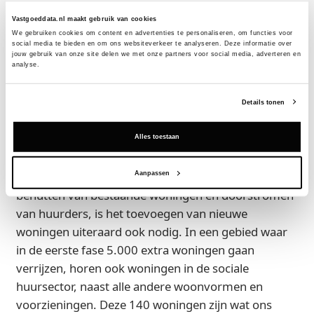
een advertentie op Woonnet Haaglanden konden
Vastgoeddata.nl maakt gebruik van cookies
geïnteresseerden zich inschrijven. Daar hebben heel
We gebruiken cookies om content en advertenties te personaliseren, om functies voor 
social media te bieden en om ons websiteverkeer te analyseren. Deze informatie over 
veel mensen op gereageerd.”
jouw gebruik van onze site delen we met onze partners voor social media, adverteren en 
analyse.
Eerste sociale woningen op de Binckhorst
Gijsbert van Herk, bestuursvoorzitter Staedion: “De
Details tonen
Binckhorst is een mooie gebiedsontwikkeling voor
Den Haag. Wij zijn dan ook trots dat wij hier de
Alles toestaan
eerste sociale huurwoningen met ruimte voor
voorzieningen mogen opleveren. Naast het beter
Aanpassen
benutten van bestaande woningen en doorstromen
van huurders, is het toevoegen van nieuwe
woningen uiteraard ook nodig. In een gebied waar
in de eerste fase 5.000 extra woningen gaan
verrijzen, horen ook woningen in de sociale
huursector, naast alle andere woonvormen en
voorzieningen. Deze 140 woningen zijn wat ons