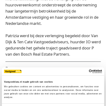
huurovereenkomst onderstreept de onderneming
haar langetermijn betrokkenheid bij de
Amsterdamse vestiging en haar groeiende rol in de
Nederlandse markt.
Patrizia werd bij deze verlenging begeleid door Van
Dijk & Ten Cate Vastgoedadviseurs, huurder IO werd
gedurende het gehele traject geadviseerd door P
van den Bosch Real Estate Partners.
Bron
P van den Bosch Bedrijfsmakelaars
Vastgoeddata.nl maakt gebruik van cookies
We gebruiken cookies om content en advertenties te personaliseren, om functies voor 
social media te bieden en om ons websiteverkeer te analyseren. Deze informatie over 
jouw gebruik van onze site delen we met onze partners voor social media, adverteren en 
Exclusief voor licentiehouders
analyse.
Zie direct welke partijen en panden betrokken zijn bij dit nieuws.