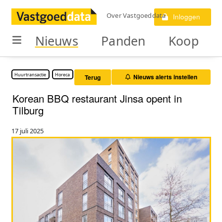
Over Vastgoeddata
Inloggen
Nieuws
Panden
Koop
Huurtransactie
Horeca
Nieuws alerts instellen
Terug
Korean BBQ restaurant Jinsa opent in
Tilburg
17 juli 2025