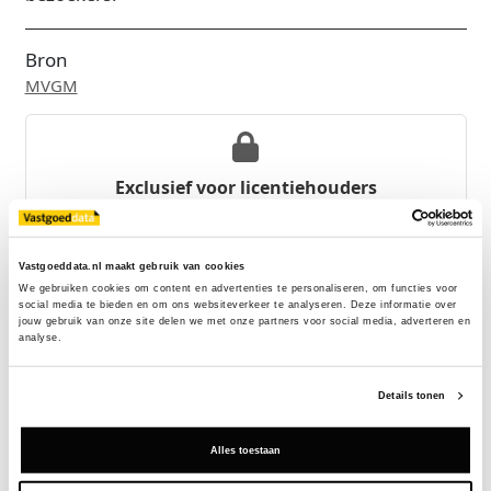
Bron
MVGM
Exclusief voor licentiehouders
Zie direct welke partijen en panden betrokken zijn bij dit nieuws.
Deze informatie is alleen beschikbaar voor licentiehouders van
Vastgoeddata.
Vastgoeddata.nl maakt gebruik van cookies
We gebruiken cookies om content en advertenties te personaliseren, om functies voor 
Vraag een demo aan
social media te bieden en om ons websiteverkeer te analyseren. Deze informatie over 
jouw gebruik van onze site delen we met onze partners voor social media, adverteren en 
analyse.
Terug
Details tonen
Gerelateerde nieuwsberichten
Alles toestaan