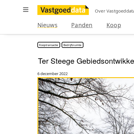
Over Vastgoeddat
Nieuws
Panden
Koop
Kooptransactie
Bedrijfsruimte
Ter Steege Gebiedsontwikkel
6 december 2022