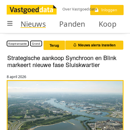
Over Vastgoeddata
Inloggen
Nieuws
Panden
Koop
Kooptransactie
Grond
Nieuws alerts instellen
Terug
Strategische aankoop Synchroon en Blink
markeert nieuwe fase Sluiskwartier
8 april 2026