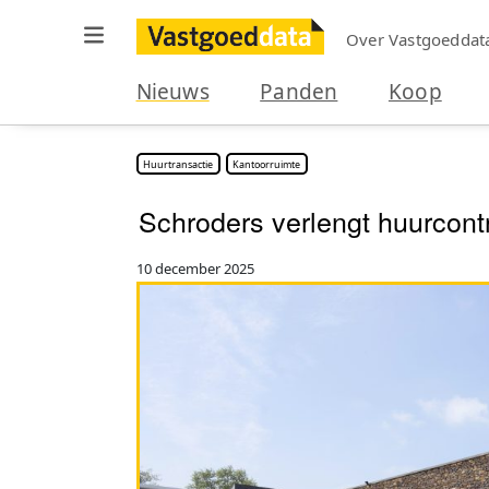
Over Vastgoeddat
Nieuws
Panden
Koop
Huurtransactie
Kantoorruimte
Schroders verlengt huurcon
10 december 2025