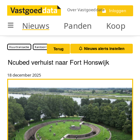
Over Vastgoeddata
Inloggen
Nieuws
Panden
Koop
Huurtransactie
Kantoorruimte
Nieuws alerts instellen
Terug
Ncubed verhuist naar Fort Honswijk
18 december 2025